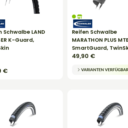
en Schwalbe LAND
Reifen Schwalbe
SER K-Guard,
MARATHON PLUS MTB 
Skin
SmartGuard, TwinSk
49,90 €
9 €
VARIANTEN VERFÜGBA