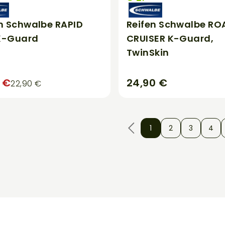
n Schwalbe RAPID
Reifen Schwalbe RO
K-Guard
CRUISER K-Guard,
TwinSkin
9 €
24,90 €
22,90 €
1
2
3
4