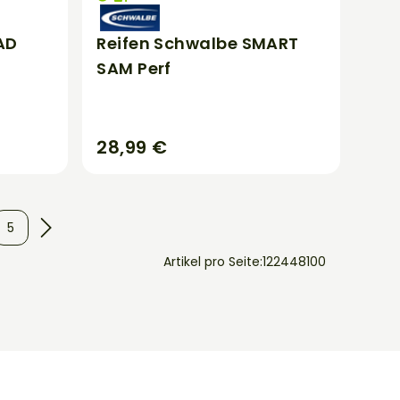
AD
Reifen Schwalbe SMART
SAM Perf
28,99 €
5
Artikel pro Seite:
12
24
48
100