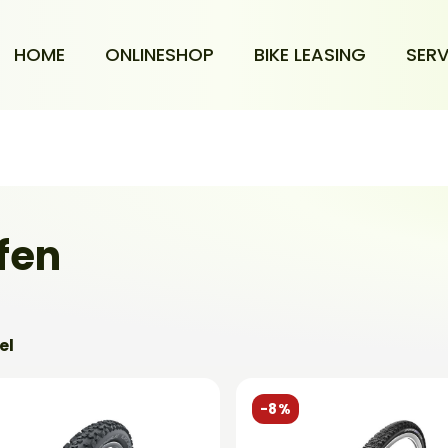
HOME
ONLINESHOP
BIKE LEASING
SERV
fen
el
-8%