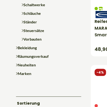
Schaltwerke
Schläuche
Reif
Ständer
MARA
Steuersätze
Smar
Vorbauten
Bekleidung
48,9
Räumungsverkauf
Neuheiten
-4%
Marken
Sortierung