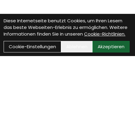
Diese Internetseite benutzt Cookies, um Ihren Lesern
das beste Webseiten-Erlebnis zu ermöglichen. Weitere
Informationen finden Sie in unseren
Cookie-Richtlinien.
Cookie-Einstellungen
Ablehnen
Akzeptieren
Wie können wir Dir
helfen?