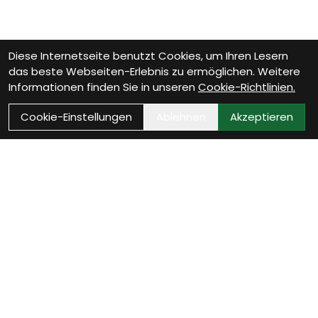
Diese Internetseite benutzt Cookies, um Ihren Lesern
das beste Webseiten-Erlebnis zu ermöglichen. Weitere
Informationen finden Sie in unseren
Cookie-Richtlinien.
Cookie-Einstellungen
Ablehnen
Akzeptieren
Wie können wir Dir
helfen?