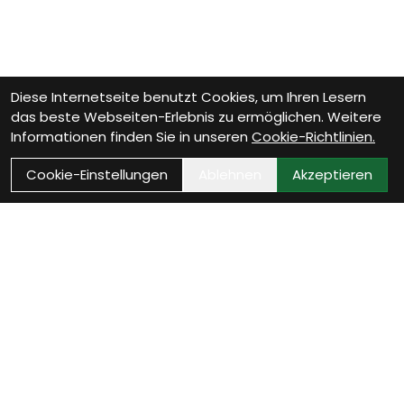
Diese Internetseite benutzt Cookies, um Ihren Lesern
das beste Webseiten-Erlebnis zu ermöglichen. Weitere
Informationen finden Sie in unseren
Cookie-Richtlinien.
Cookie-Einstellungen
Ablehnen
Akzeptieren
Wie können wir Dir
helfen?