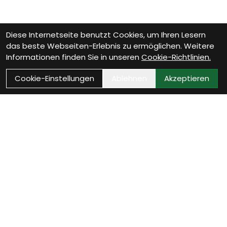
Diese Internetseite benutzt Cookies, um Ihren Lesern
das beste Webseiten-Erlebnis zu ermöglichen. Weitere
Informationen finden Sie in unseren
Cookie-Richtlinien.
Cookie-Einstellungen
Ablehnen
Akzeptieren
Wie können wir Dir
helfen?