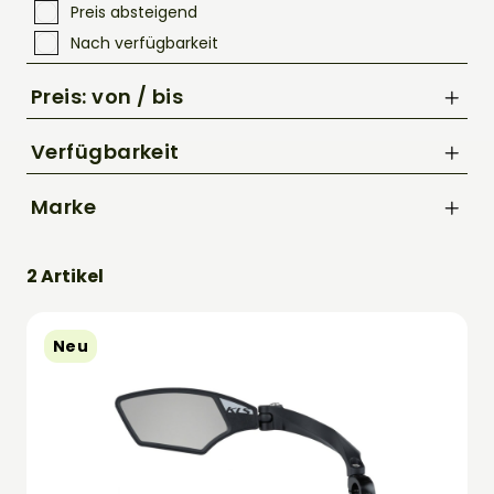
Preis absteigend
Nach verfügbarkeit
Preis: von / bis
Verfügbarkeit
Marke
bis
Kellys
€
2 Artikel
XLC
Neu