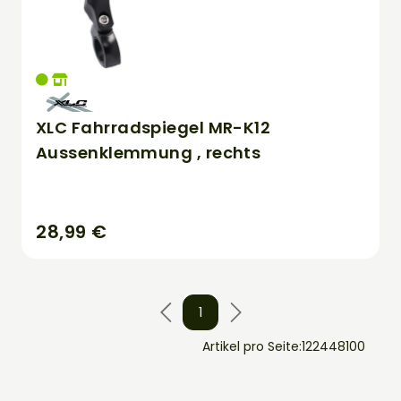
XLC Fahrradspiegel MR-K12
Aussenklemmung , rechts
28,99 €
1
Artikel pro Seite:
12
24
48
100