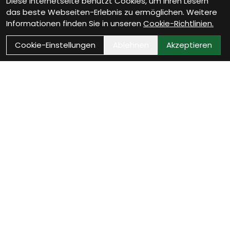
Diese Internetseite benutzt Cookies, um Ihren Lesern
das beste Webseiten-Erlebnis zu ermöglichen. Weitere
Informationen finden Sie in unseren
Cookie-Richtlinien.
Cookie-Einstellungen
Ablehnen
Akzeptieren
Wie können wir Dir
helfen?
Werkstatt Termin vereinbaren