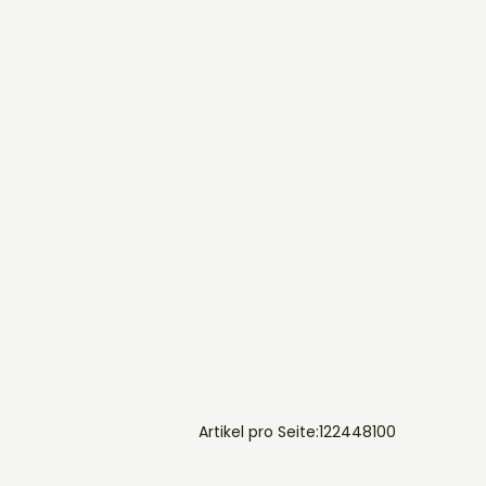
Artikel pro Seite:
12
24
48
100