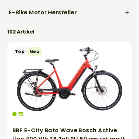
56 cm
Trek
1000
E-Bike Motor Hersteller
1250
BOSCH
500
102 Artikel
545
625
Top
Neu
750
800
BBF E-City Bato Wave Bosch Active
Line 400 Wh 28 Zoll RH 50 cm rot matt