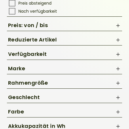
Preis absteigend
Nach verfügbarkeit
Preis: von / bis
Reduzierte Artikel
Nur Reduzierte Artikel anzeigen
Verfügbarkeit
bis
Marke
€
BBF
Rahmengröße
Cannondale
47 cm
CUBE
Geschlecht
49 cm
Diamant
Damen
50 cm
Farbe
GHOST
Herren
51 cm
Kellys
Beige / Creme
Unisex
Akkukapazität in Wh
53 cm
Riese & Müller