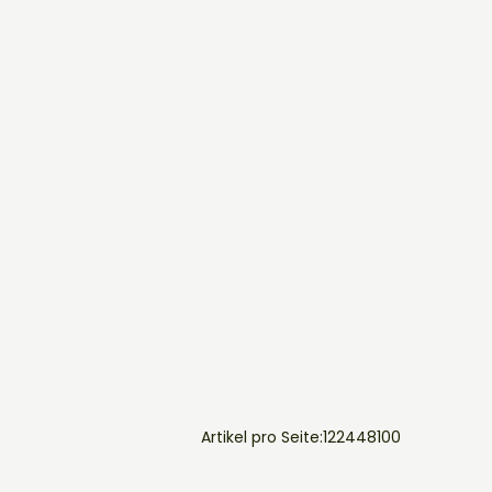
Artikel pro Seite:
12
24
48
100