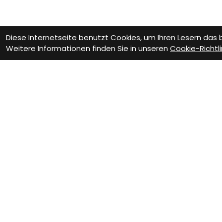
Diese Internetseite benutzt Cookies, um Ihren Lesern das
Weitere Informationen finden Sie in unseren
Cookie-Richtli
Wie können wir D
Werkstatt Termin
Fa