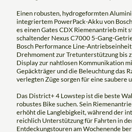
Einen robusten, hydrogeformten Alumi
integriertem PowerPack-Akku von Bosch m
es einen Gates CDX Riemenantrieb mit st
schaltender Nexus C7000 5-Gang-Getri
Bosch Performance Line-Antriebseinheit
Drehmoment zur Tretunterstützung bis z
Display zur nahtlosen Kommunikation m
Gepäckträger und die Beleuchtung das Ra
verlegten Züge sorgen für eine saubere
Das District+ 4 Lowstep ist die beste Wah
robustes Bike suchen. Sein Riemenantri
erhöht die Langlebigkeit, während der 
reichlich Unterstützung für Fahrten in de
Entdeckungstouren am Wochenende berei