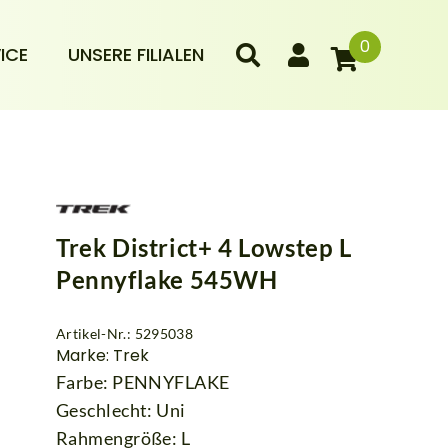
0
ICE
UNSERE FILIALEN
Trek District+ 4 Lowstep L
Pennyflake 545WH
Artikel-Nr.: 5295038
Marke: Trek
Farbe: PENNYFLAKE
Geschlecht: Uni
Rahmengröße: L