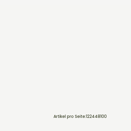
Artikel pro Seite:
12
24
48
100