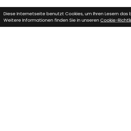
Diese Internetseite benutzt Cookies, um Ihren Lesern das
Weitere Informationen finden Sie in unseren
Cookie-Richtli
Wie können wir D
Werkstatt Termin
Fa
Vere