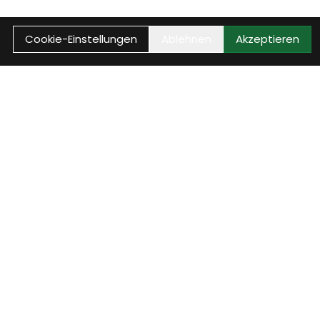
Cookie-Einstellungen
Ablehnen
Akzeptieren
Reparaturstatus
 E-
Rufe jetzt den aktuellen