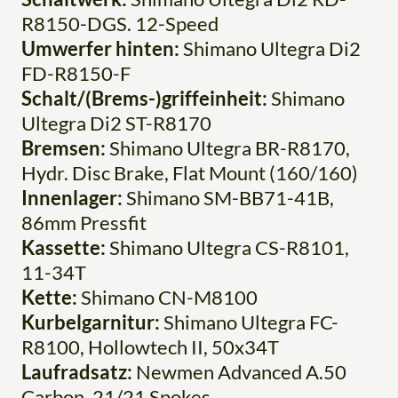
R8150-DGS. 12-Speed
Umwerfer hinten:
Shimano Ultegra Di2
FD-R8150-F
Schalt/(Brems-)griffeinheit:
Shimano
Ultegra Di2 ST-R8170
Bremsen:
Shimano Ultegra BR-R8170,
Hydr. Disc Brake, Flat Mount (160/160)
Innenlager:
Shimano SM-BB71-41B,
86mm Pressfit
Kassette:
Shimano Ultegra CS-R8101,
11-34T
Kette:
Shimano CN-M8100
Kurbelgarnitur:
Shimano Ultegra FC-
R8100, Hollowtech II, 50x34T
Laufradsatz:
Newmen Advanced A.50
Carbon, 21/21 Spokes,