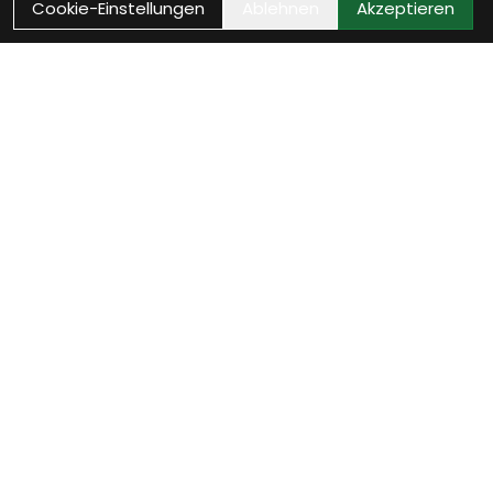
Cookie-Einstellungen
Ablehnen
Akzeptieren
Wie können wir Dir
helfen?
Werkstatt Termin vereinbaren
Jetzt Werkstatttermin sichern und Dein Fahrrad ist
bald wieder startklar.
weiter