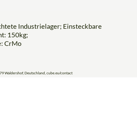
htete Industrielager; Einsteckbare
ht: 150kg;
e: CrMo
79 Waldershof, Deutschland, cube.eu/contact