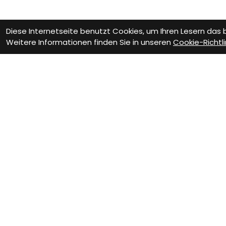
Diese Internetseite benutzt Cookies, um Ihren Lesern das
Weitere Informationen finden Sie in unseren
Cookie-Richtli
Wie können wir D
Werkstatt Termin
Fa