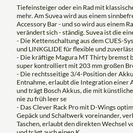
Tiefeinsteiger oder ein Rad mit klassische
mehr. Am Suvea wird aus einem sinnbefre
Accessory Bar - und so wird aus einem Ra
verändert sich - ständig. Suvea ist die ei
- Die Kettenschaltung aus dem CUES-Sy
und LINKGLIDE für flexible und zuverläss
- Die kräftige Magura MT Thirty bremst b
super kontrolliert mit 203 mm großen B
- Die rechtsseitige 3/4-Position der Akk
Entnahme, erlaubt die Integration einer
und trägt Bosch Akkus, die mit künstliche
nie zu früh leer se
- Das Clever Rack Pro mit D-Wings optim
Gepäck und Schaltwerk voreinander, verh
Taschen, erlaubt den direkten Wechsel v
und trägt auch einen K