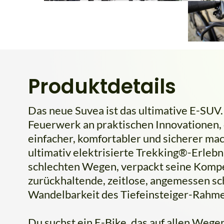
Produktdetails
Das neue Suvea ist das ultimative E-SUV.
Feuerwerk an praktischen Innovationen, 
einfacher, komfortabler und sicherer mach
ultimativ elektrisierte Trekking®-Erlebnis
schlechten Wegen, verpackt seine Kompet
zurückhaltende, zeitlose, angemessen sch
Wandelbarkeit des Tiefeinsteiger-Rahme
Du suchst ein E-Bike, das auf allen Weg