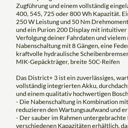
Zugführung und einem vollständig einge
400, 545, 725 oder 800 Wh Kapazität. Ei
250 W Leistung und 50 Nm Drehmoment z
und ein Purion 200 Display mit intuitive
Verfolgung deiner Fahrdaten und vielem 
Nabenschaltung mit 8 Gängen, eine Feder
kraftvolle hydraulische Scheibenbremsen
MIK-Gepäckträger, breite 50C-Reifen
Das District+ 3 ist ein zuverlässiges, w
vollständig integrierten Akku, durchdacht
und einem qualitativ hochwertigen Bosc
- Die Nabenschaltung in Kombination mi
reduzieren den Wartungsaufwand und erh
- Der sauber im Rahmen untergebrachte 
verschiedenen Kapazitäten erhältlich, da