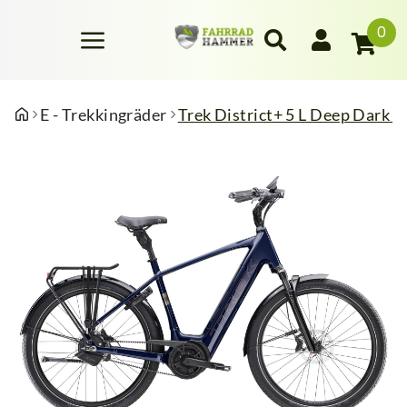
0
E - Trekkingräder
Trek District+ 5 L Deep Dark B