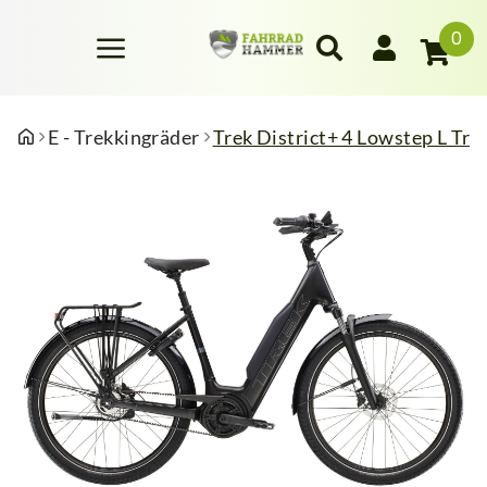
0
E - Trekkingräder
Trek District+ 4 Lowstep L Tr