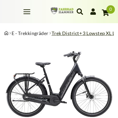
0
E - Trekkingräder
Trek District+ 3 Lowstep XL L