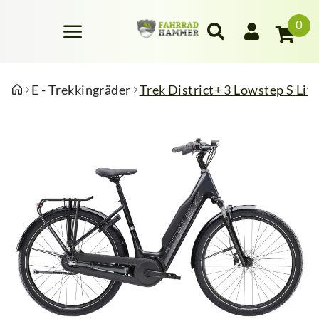
0
E - Trekkingräder
Trek District+ 3 Lowstep S Li