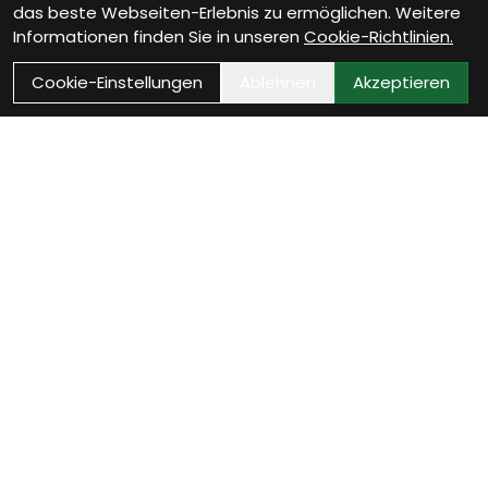
das beste Webseiten-Erlebnis zu ermöglichen. Weitere
Informationen finden Sie in unseren
Cookie-Richtlinien.
Cookie-Einstellungen
Ablehnen
Akzeptieren
Wie können wir Dir
helfen?
Werkstatt Termin vereinbaren
Jetzt Werkstatttermin sichern und Dein Fahrrad ist