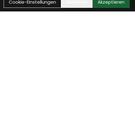
Cookie-Einstellungen
Ablehnen
Akzeptieren
Wie können wir Dir
helfen?
Werkstatt Termin vereinbaren
Jetzt Werkstatttermin sichern und Dein Fahrrad ist
bald wieder startklar.
weiter