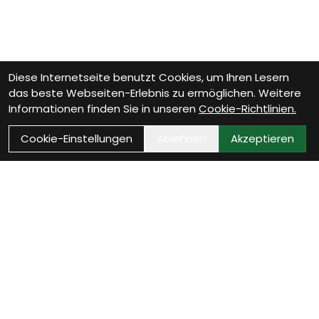
Diese Internetseite benutzt Cookies, um Ihren Lesern
das beste Webseiten-Erlebnis zu ermöglichen. Weitere
Informationen finden Sie in unseren
Cookie-Richtlinien.
Cookie-Einstellungen
Ablehnen
Akzeptieren
Wie können wir Dir
helfen?