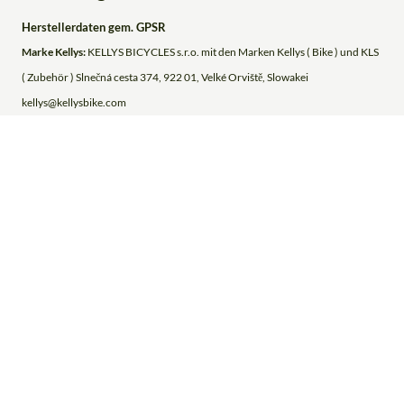
Herstellerdaten gem. GPSR
Marke Kellys:
KELLYS BICYCLES s.r.o. mit den Marken Kellys ( Bike ) und KLS
( Zubehör ) Slnečná cesta 374, 922 01, Velké Orviště, Slowakei
kellys@kellysbike.com