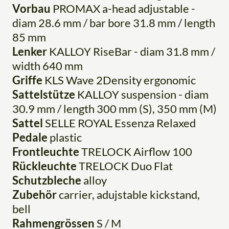
Vorbau
PROMAX a-head adjustable -
diam 28.6 mm / bar bore 31.8 mm / length
85 mm
Lenker
KALLOY RiseBar - diam 31.8 mm /
width 640 mm
Griffe
KLS Wave 2Density ergonomic
Sattelstütze
KALLOY suspension - diam
30.9 mm / length 300 mm (S), 350 mm (M)
Sattel
SELLE ROYAL Essenza Relaxed
Pedale
plastic
Frontleuchte
TRELOCK Airflow 100
Rückleuchte
TRELOCK Duo Flat
Schutzbleche
alloy
Zubehör
carrier, adujstable kickstand,
bell
Rahmengrössen
S / M