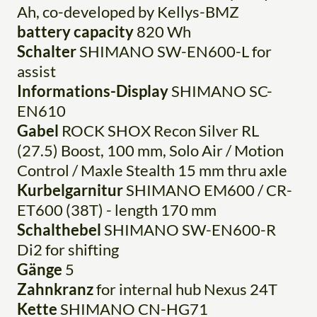
Ah, co-developed by Kellys-BMZ
battery capacity
820 Wh
Schalter
SHIMANO SW-EN600-L for
assist
Informations-Display
SHIMANO SC-
EN610
Gabel
ROCK SHOX Recon Silver RL
(27.5) Boost, 100 mm, Solo Air / Motion
Control / Maxle Stealth 15 mm thru axle
Kurbelgarnitur
SHIMANO EM600 / CR-
ET600 (38T) - length 170 mm
Schalthebel
SHIMANO SW-EN600-R
Di2 for shifting
Gänge
5
Zahnkranz
for internal hub Nexus 24T
Kette
SHIMANO CN-HG71