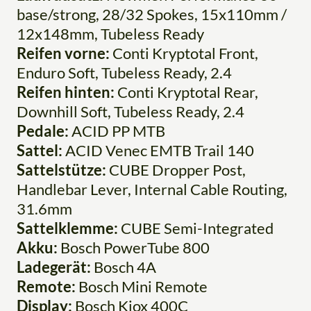
base/strong, 28/32 Spokes, 15x110mm /
12x148mm, Tubeless Ready
Reifen vorne:
Conti Kryptotal Front,
Enduro Soft, Tubeless Ready, 2.4
Reifen hinten:
Conti Kryptotal Rear,
Downhill Soft, Tubeless Ready, 2.4
Pedale:
ACID PP MTB
Sattel:
ACID Venec EMTB Trail 140
Sattelstütze:
CUBE Dropper Post,
Handlebar Lever, Internal Cable Routing,
31.6mm
Sattelklemme:
CUBE Semi-Integrated
Akku:
Bosch PowerTube 800
Ladegerät:
Bosch 4A
Remote:
Bosch Mini Remote
Display:
Bosch Kiox 400C