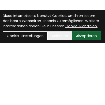
Diese Internetseite benutzt Cookies, um Ihren Lesern
das beste Webseiten-Erlebnis zu ermöglichen. Weitere
Informationen finden Sie in unseren
Cookie-Richtlinien.
Cookie-Einstellungen
Ablehnen
Akzeptieren
Wie können wir Dir
helfen?