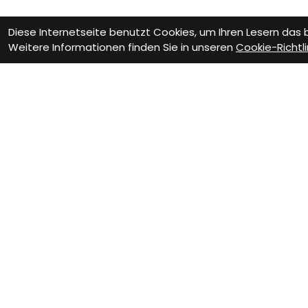
Diese Internetseite benutzt Cookies, um Ihren Lesern das
Weitere Informationen finden Sie in unseren
Cookie-Richtli
Wie können wir D
Werkstatt Termin
Fa
Vere