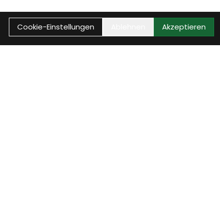
Cookie-Einstellungen
Ablehnen
Akzeptieren
Reparaturstatus
 E-
Rufe jetzt den aktuellen