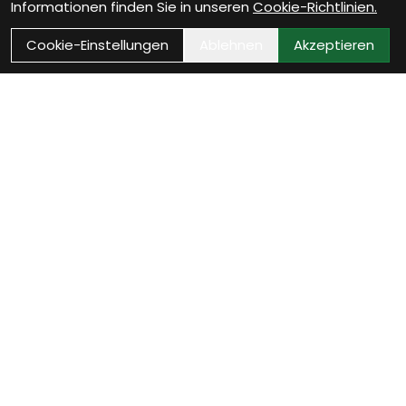
Informationen finden Sie in unseren
Cookie-Richtlinien.
Cookie-Einstellungen
Ablehnen
Akzeptieren
Wie können wir Dir
helfen?
Werkstatt Termin vereinbaren
Jetzt Werkstatttermin sichern und Dein Fahrrad ist
bald wieder startklar.