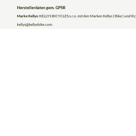
Herstellerdaten gem. GPSR
Marke Kellys:
KELLYS BICYCLES s.r.o. mit den Marken Kellys ( Bike ) und KLS
kellys@kellysbike.com