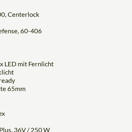
, Centerlock
efense, 60-406
 LED mit Fernlicht
licht
ready
eite 65mm
ex
Plus, 36V / 250 W