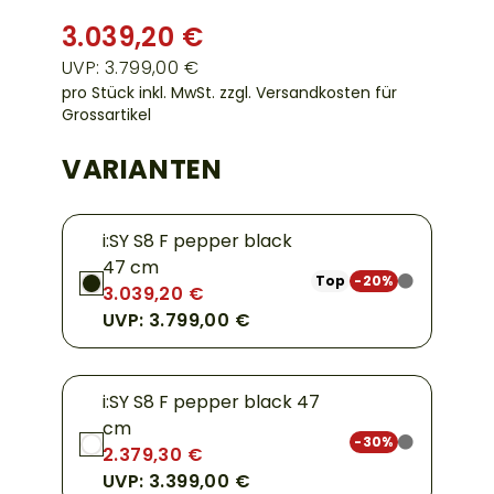
3.039,20 €
UVP: 3.799,00 €
pro Stück inkl. MwSt.
zzgl. Versandkosten für
Grossartikel
VARIANTEN
i:SY S8 F pepper black
47 cm
Top
-20%
3.039,20 €
UVP: 3.799,00 €
i:SY S8 F pepper black 47
cm
-30%
2.379,30 €
UVP: 3.399,00 €