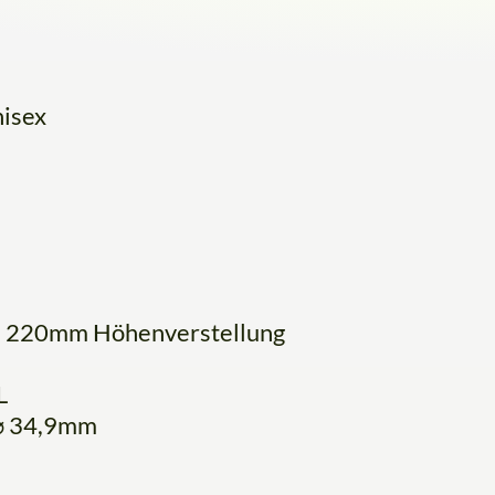
nisex
T22 220mm Höhenverstellung
L
 ⌀ 34,9mm