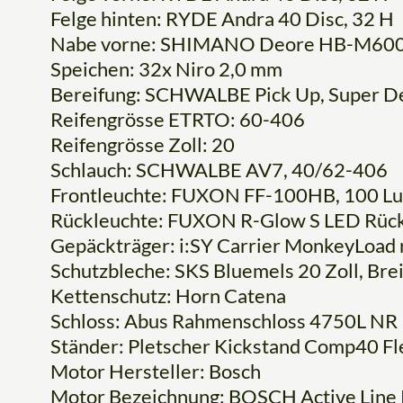
Felge hinten: RYDE Andra 40 Disc, 32 H
Nabe vorne: SHIMANO Deore HB-M6000
Speichen: 32x Niro 2,0 mm
Bereifung: SCHWALBE Pick Up, Super D
Reifengrösse ETRTO: 60-406
Reifengrösse Zoll: 20
Schlauch: SCHWALBE AV7, 40/62-406
Frontleuchte: FUXON FF-100HB, 100 Lux
Rückleuchte: FUXON R-Glow S LED Rück
Gepäckträger: i:SY Carrier MonkeyLoad 
Schutzbleche: SKS Bluemels 20 Zoll, Br
Kettenschutz: Horn Catena
Schloss: Abus Rahmenschloss 4750L NR
Ständer: Pletscher Kickstand Comp40 Fl
Motor Hersteller: Bosch
Motor Bezeichnung: BOSCH Active Line 