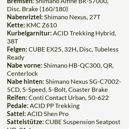
Bremsen:
Shimano Alfine BR-S7000,
Disc. Brake (160/180)
Nabenriztel:
Shimano Nexus, 27T
Kette:
KMC Z610
Kurbelgarnitur:
ACID Trekking Hybrid,
38T
Felgen:
CUBE EX25, 32H, Disc, Tubeless
Ready
Nabe vorne:
Shimano HB-QC300, QR,
Centerlock
Nabe hinten:
Shimano Nexus SG-C7002-
5CD, 5-Speed, 5-Bolt, Coaster Brake
Reifen:
Conti Contact Urban, 50-622
Pedale:
ACID PP Trekking
Sattel:
ACID Shen Pro
Sattelstütze:
CUBE Suspension Seatpost