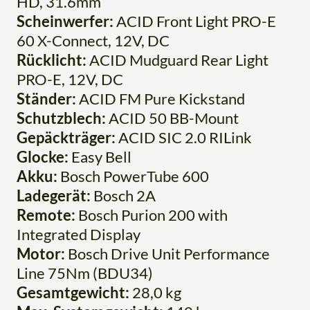
HD, 31.6mm
Scheinwerfer:
ACID Front Light PRO-E
60 X-Connect, 12V, DC
Rücklicht:
ACID Mudguard Rear Light
PRO-E, 12V, DC
Ständer:
ACID FM Pure Kickstand
Schutzblech:
ACID 50 BB-Mount
Gepäckträger:
ACID SIC 2.0 RILink
Glocke:
Easy Bell
Akku:
Bosch PowerTube 600
Ladegerät:
Bosch 2A
Remote:
Bosch Purion 200 with
Integrated Display
Motor:
Bosch Drive Unit Performance
Line 75Nm (BDU34)
Gesamtgewicht:
28,0 kg