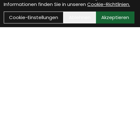
Informationen finden Sie in unseren
Cookie-Richtlinien.
Cookie-Einstellungen
Ablehnen
Akzeptieren
Wie können wir Dir
helfen?
Werkstatt Termin vereinbaren
Jetzt Werkstatttermin sichern und Dein Fahrrad ist