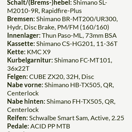
Schalt/(Brems-)hebel:
Shimano SL-
M2010-9R, Rapidfire-Plus
Bremsen:
Shimano BR-MT200/UR300,
Hydr, Disc Brake, PM/FM (160/160)
Innenlager:
Thun Paso-ML, 73mm BSA
Kassette:
Shimano CS-HG201, 11-36T
Kette:
KMC X9
Kurbelgarnitur:
Shimano FC-MT101,
36x22T
Felgen:
CUBE ZX20, 32H, Disc
Nabe vorne:
Shimano HB-TX505, QR,
Centerlock
Nabe hinten:
Shimano FH-TX505, QR,
Centerlock
Reifen:
Schwalbe Smart Sam, Active, 2.25
Pedale:
ACID PP MTB