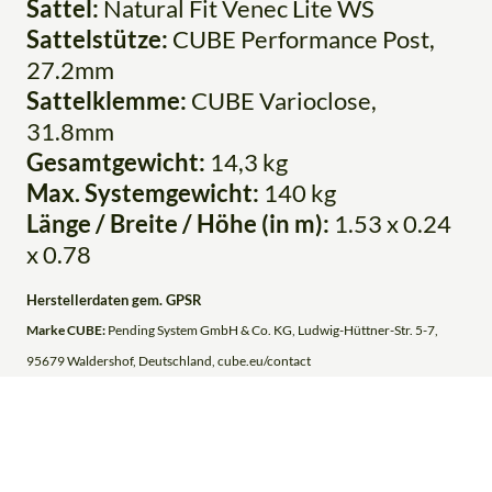
Sattel:
Natural Fit Venec Lite WS
Sattelstütze:
CUBE Performance Post,
27.2mm
Sattelklemme:
CUBE Varioclose,
31.8mm
Gesamtgewicht:
14,3 kg
Max. Systemgewicht:
140 kg
Länge / Breite / Höhe (in m):
1.53 x 0.24
x 0.78
Herstellerdaten gem. GPSR
Marke CUBE:
Pending System GmbH & Co. KG, Ludwig-Hüttner-Str. 5-7,
95679 Waldershof, Deutschland, cube.eu/contact