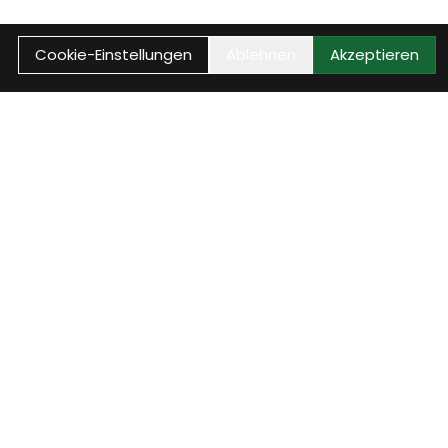
Cookie-Einstellungen
Ablehnen
Akzeptieren
Reparaturstatus
 E-
Rufe jetzt den aktuellen