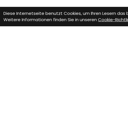
Diese Internetseite benutzt Cookies, um Ihren Lesern das
Weitere Informationen finden Sie in unseren
Cookie-Richtli
Wie können wir D
Werkstatt Termin
Fa
Vere