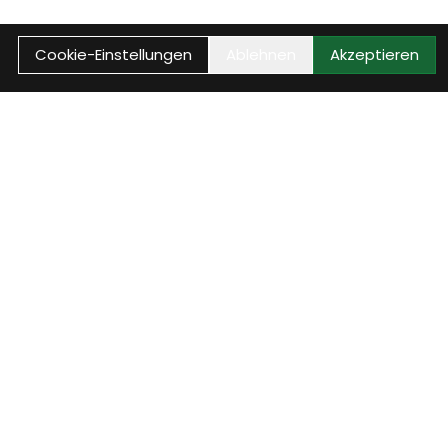
Cookie-Einstellungen
Ablehnen
Akzeptieren
Reparaturstatus
 E-
Rufe jetzt den aktuellen