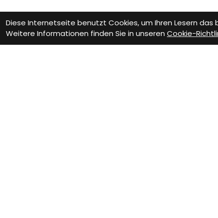
Diese Internetseite benutzt Cookies, um Ihren Lesern das
Weitere Informationen finden Sie in unseren
Cookie-Richtli
Wie können wir D
Werkstatt Termin
Fa
Vere