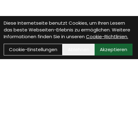
Diese Internetseite benutzt Cookies, um Ihren Lesern
das beste Webseiten-Erlebnis zu ermöglichen. Weitere
Informationen finden Sie in unseren
Cookie-Richtlinien.
Cookie-Einstellungen
Ablehnen
Akzeptieren
Wie können wir Dir
helfen?