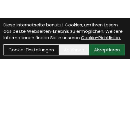
Diese Internetseite benutzt Cookies, um Ihren Lesern
das beste Webseiten-Erlebnis zu ermöglichen. Weitere
Informationen finden Sie in unseren
Cookie-Richtlinien.
Cookie-Einstellungen
Ablehnen
Akzeptieren
Wie können wir Dir
helfen?