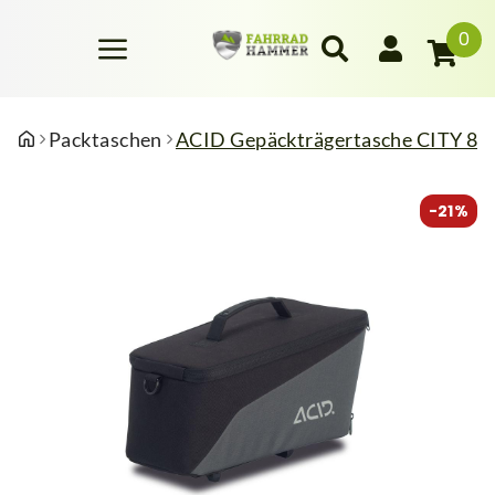
0
Packtaschen
ACID Gepäckträgertasche CITY 8 R
-21%