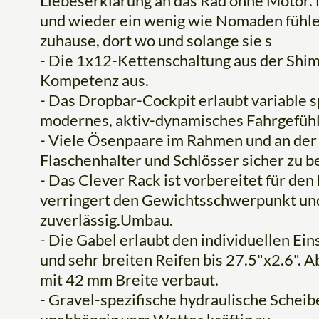
Liebeserklärung an das Rad ohne Motor. Nh
und wieder ein wenig wie Nomaden fühl
zuhause, dort wo und solange sie s
- Die 1x12-Kettenschaltung aus der Shi
Kompetenz aus.
- Das Dropbar-Cockpit erlaubt variable sp
modernes, aktiv-dynamisches Fahrgefühl
- Viele Ösenpaare im Rahmen und an der
Flaschenhalter und Schlösser sicher zu b
- Das Clever Rack ist vorbereitet für den
verringert den Gewichtsschwerpunkt und 
zuverlässig.Umbau.
- Die Gabel erlaubt den individuellen Ein
und sehr breiten Reifen bis 27.5"x2.6". 
mit 42 mm Breite verbaut.
- Gravel-spezifische hydraulische Sche