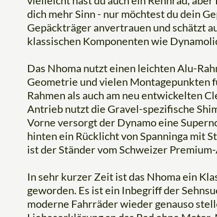
vielleicht hast du auch ein Rennrad, aber
dich mehr Sinn - nur möchtest du dein G
Gepäckträger anvertrauen und schätzt au
klassischen Komponenten wie Dynamolic
Das Nhoma nutzt einen leichten Alu-Ra
Geometrie und vielen Montagepunkten f
Rahmen als auch am neu entwickelten Cl
Antrieb nutzt die Gravel-spezifische S
Vorne versorgt der Dynamo eine Supern
hinten ein Rücklicht von Spanninga mit St
ist der Ständer vom Schweizer Premium-
In sehr kurzer Zeit ist das Nhoma ein K
geworden. Es ist ein Inbegriff der Sehnsuc
moderne Fahrräder wieder genauso stellen