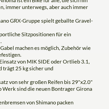
oma ist ein Bike für alle, die sich hin
en, immer unterwegs, aber auch immer
mano GRX-Gruppe spielt geballte Gravel-
ortliche Sitzpositionen für ein
.
 Gabel machen es möglich, Zubehör wie
efestigen.
 Einsatz von MIK SIDE oder Ortlieb 3.1,
trägt 25 kg sicher und
satz von sehr großen Reifen bis 29"x2.0"
Ab Werk sind die neuen Bontrager Girona
ibenbremsen von Shimano packen