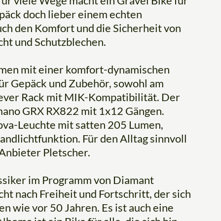
 für viele Wege macht ein Gravel Bike für
epäck doch lieber einem echten
ch den Komfort und die Sicherheit von
ht und Schutzblechen.
hmen mit einer komfort-dynamischen
ür Gepäck und Zubehör, sowohl am
ever Rack mit MIK-Kompatibilität. Der
himano GRX RX822 mit 1x12 Gängen.
ova-Leuchte mit satten 205 Lumen,
andlichtfunktion. Für den Alltag sinnvoll
Anbieter Pletscher.
lassiker im Programm von Diamant
ht nach Freiheit und Fortschritt, der sich
 wie vor 50 Jahren. Es ist auch eine