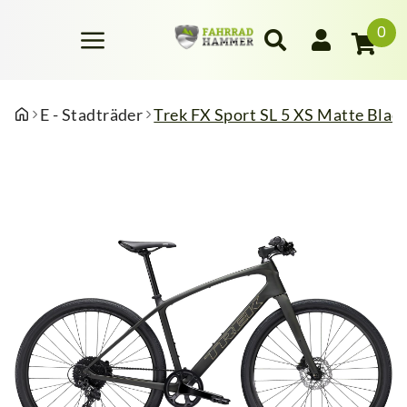
0
E - Stadträder
Trek FX Sport SL 5 XS Matte Bla