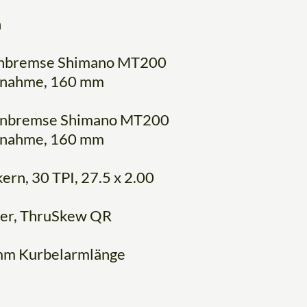
h
benbremse Shimano MT200
fnahme, 160 mm
benbremse Shimano MT200
fnahme, 160 mm
rn, 30 TPI, 27.5 x 2.00
erer, ThruSkew QR
 mm Kurbelarmlänge