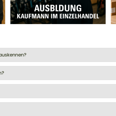
 auskennen?
n?