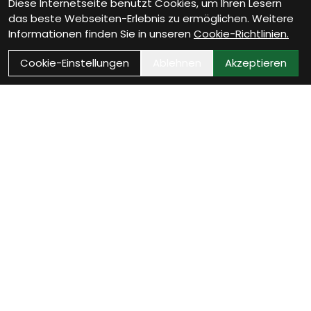
Diese Internetseite benutzt Cookies, um Ihren Lesern
das beste Webseiten-Erlebnis zu ermöglichen. Weitere
Informationen finden Sie in unseren
Cookie-Richtlinien.
Cookie-Einstellungen
Ablehnen
Akzeptieren
Wie können wir Dir
helfen?
Werkstatt Termin vereinbaren