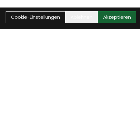
Cookie-Einstellungen
Ablehnen
Akzeptieren
Reparaturstatus
 E-
Rufe jetzt den aktuellen