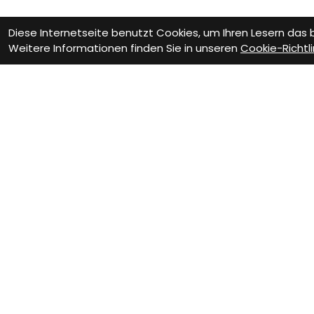
Diese Internetseite benutzt Cookies, um Ihren Lesern das
Weitere Informationen finden Sie in unseren
Cookie-Richtli
Wie können wir D
Werkstatt Termin
Fa
Vere