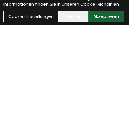
Informationen finden Sie in unseren
Cookie-Richtlinien.
Cookie-Einstellungen
Ablehnen
Akzeptieren
Wie können wir Dir
helfen?
Werkstatt Termin vereinbaren
Jetzt Werkstatttermin sichern und Dein Fahrrad ist