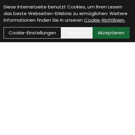
Diese Internetseite benutzt Cookies, um Ihren Lesern
das beste Webseiten-Erlebnis zu ermöglichen. Weitere
Informationen finden Sie in unseren
Cookie-Richtlinien.
Cookie-Einstellungen
Ablehnen
Akzeptieren
Wie können wir Dir
helfen?
Werkstatt Termin vereinbaren