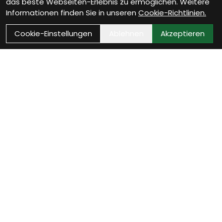
das beste Webseiten-Erlebnis zu ermöglichen. Weitere
Informationen finden Sie in unseren
Cookie-Richtlinien.
Cookie-Einstellungen
Ablehnen
Akzeptieren
Wie können wir Dir
helfen?
Werkstatt Termin vereinbaren
Jetzt Werkstatttermin sichern und Dein Fahrrad ist