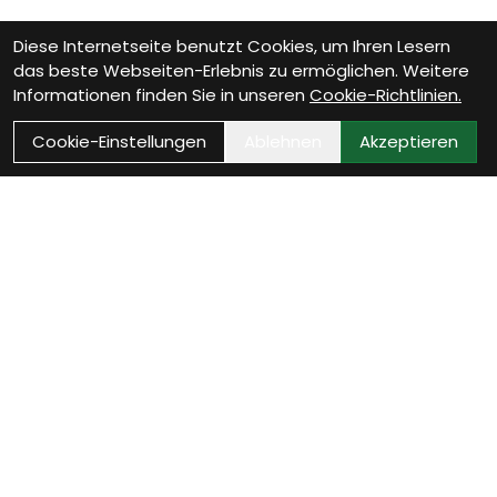
Diese Internetseite benutzt Cookies, um Ihren Lesern
das beste Webseiten-Erlebnis zu ermöglichen. Weitere
Informationen finden Sie in unseren
Cookie-Richtlinien.
Cookie-Einstellungen
Ablehnen
Akzeptieren
Wie können wir Dir
helfen?