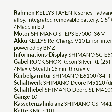
Rahmen
KELLYS TAYEN R series - advanc
alloy, integrated removable battery, 1.5
/ Made in EU
Motor
SHIMANO STEPS E7000, 36 V
Akku
KELLYS Re-Charge V10 Li-ion inter
powered by BMZ
Informations-Display
SHIMANO SC-E5000
Gabel
ROCK SHOX Recon Silver RL (29) B
/ Maxle Stealth 15 mm thru axle
Kurbelgarnitur
SHIMANO E6100 (34T) -
Schaltwerk
SHIMANO Deore M5120 (dir
Schalthebel
SHIMANO Deore SL-M4100-R 
Gänge
10
Kassetenzahnkranz
SHIMANO CS-M410
Kette
KMC e10T