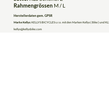
Rahmengrössen
M / L
Herstellerdaten gem. GPSR
Marke Kellys:
KELLYS BICYCLES s.r.o. mit den Marken Kellys ( Bike ) und KLS
kellys@kellysbike.com