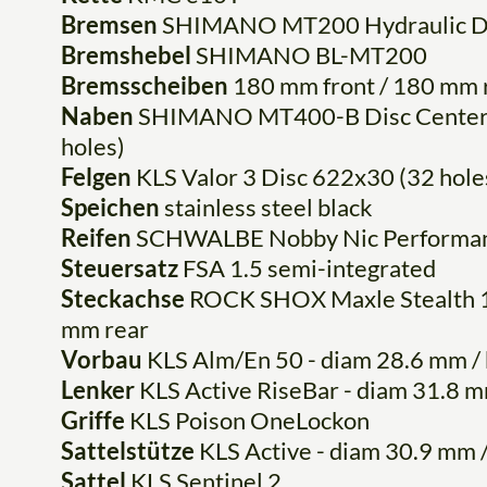
Bremsen
SHIMANO MT200 Hydraulic D
Bremshebel
SHIMANO BL-MT200
Bremsscheiben
180 mm front / 180 mm 
Naben
SHIMANO MT400-B Disc Center 
holes)
Felgen
KLS Valor 3 Disc 622x30 (32 hole
Speichen
stainless steel black
Reifen
SCHWALBE Nobby Nic Performan
Steuersatz
FSA 1.5 semi-integrated
Steckachse
ROCK SHOX Maxle Stealth 
mm rear
Vorbau
KLS Alm/En 50 - diam 28.6 mm / 
Lenker
KLS Active RiseBar - diam 31.8 m
Griffe
KLS Poison OneLockon
Sattelstütze
KLS Active - diam 30.9 mm 
Sattel
KLS Sentinel 2