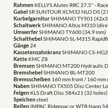
Rahmen
KELLYS Alutec RRC 27.5" - Rac
Gabel
SR SUNTOUR XCM32 NLO DS (27.5"
Kurbelgarnitur
SHIMANO TY501 (42x34x2
Schaltwerk
SHIMANO Altus M310 (dire
Umwerfer
SHIMANO TY600 (34.9 mm)
Schalthebel
SHIMANO SL-M315 Rapidfir
Gänge
24
Kassetenzahnkranz
SHIMANO CS-HG20
Kette
KMC Z8
Bremsen
SHIMANO MT200 Hydraulic D
Bremshebel
SHIMANO BL-MT200
Bremsscheiben
160 mm front / 160 mm 
Naben
SHIMANO TX505 Disc Center Loc
Felgen
KLS Draft Disc 584x21 (32 holes)
Speichen
steel
Reifen
IMPAC Ridgepac or WTB Nano 54-