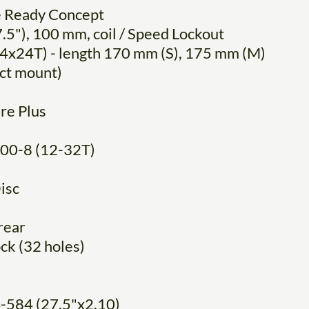
e Ready Concept
), 100 mm, coil / Speed Lockout
4T) - length 170 mm (S), 175 mm (M)
ct mount)
e Plus
0-8 (12-32T)
isc
rear
k (32 holes)
584 (27.5"x2.10)