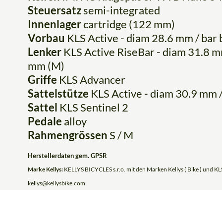
Steuersatz
semi-integrated
Innenlager
cartridge (122 mm)
Vorbau
KLS Active - diam 28.6 mm / bar 
Lenker
KLS Active RiseBar - diam 31.8 m
mm (M)
Griffe
KLS Advancer
Sattelstütze
KLS Active - diam 30.9 mm 
Sattel
KLS Sentinel 2
Pedale
alloy
Rahmengrössen
S / M
Herstellerdaten gem. GPSR
Marke Kellys:
KELLYS BICYCLES s.r.o. mit den Marken Kellys ( Bike ) und KLS
kellys@kellysbike.com