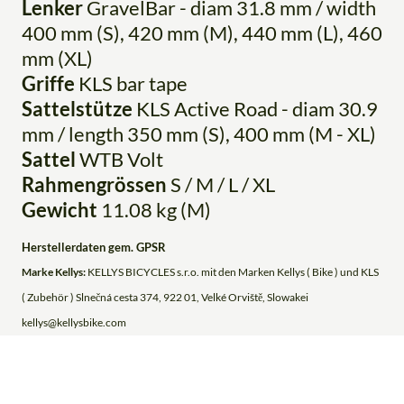
Lenker
GravelBar - diam 31.8 mm / width
400 mm (S), 420 mm (M), 440 mm (L), 460
mm (XL)
Griffe
KLS bar tape
Sattelstütze
KLS Active Road - diam 30.9
mm / length 350 mm (S), 400 mm (M - XL)
Sattel
WTB Volt
Rahmengrössen
S / M / L / XL
Gewicht
11.08 kg (M)
Herstellerdaten gem. GPSR
Marke Kellys:
KELLYS BICYCLES s.r.o. mit den Marken Kellys ( Bike ) und KLS
( Zubehör ) Slnečná cesta 374, 922 01, Velké Orviště, Slowakei
kellys@kellysbike.com