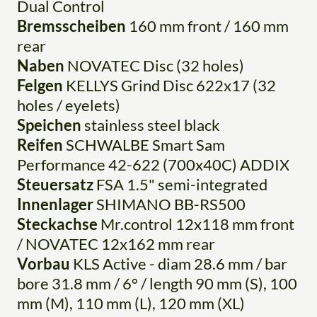
Dual Control
Bremsscheiben
160 mm front / 160 mm
rear
Naben
NOVATEC Disc (32 holes)
Felgen
KELLYS Grind Disc 622x17 (32
holes / eyelets)
Speichen
stainless steel black
Reifen
SCHWALBE Smart Sam
Performance 42-622 (700x40C) ADDIX
Steuersatz
FSA 1.5" semi-integrated
Innenlager
SHIMANO BB-RS500
Steckachse
Mr.control 12x118 mm front
/ NOVATEC 12x162 mm rear
Vorbau
KLS Active - diam 28.6 mm / bar
bore 31.8 mm / 6° / length 90 mm (S), 100
mm (M), 110 mm (L), 120 mm (XL)