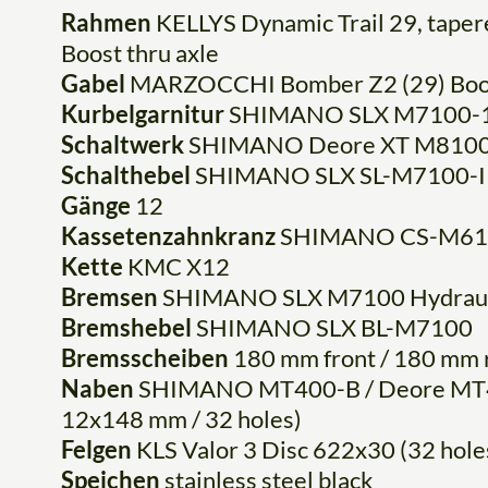
Rahmen
KELLYS Dynamic Trail 29, taper
Boost thru axle
Gabel
MARZOCCHI Bomber Z2 (29) Boost, 
Kurbelgarnitur
SHIMANO SLX M7100-1 Ho
Schaltwerk
SHIMANO Deore XT M8100 (
Schalthebel
SHIMANO SLX SL-M7100-IR R
Gänge
12
Kassetenzahnkranz
SHIMANO CS-M610
Kette
KMC X12
Bremsen
SHIMANO SLX M7100 Hydrauli
Bremshebel
SHIMANO SLX BL-M7100
Bremsscheiben
180 mm front / 180 mm 
Naben
SHIMANO MT400-B / Deore MT41
12x148 mm / 32 holes)
Felgen
KLS Valor 3 Disc 622x30 (32 hole
Speichen
stainless steel black