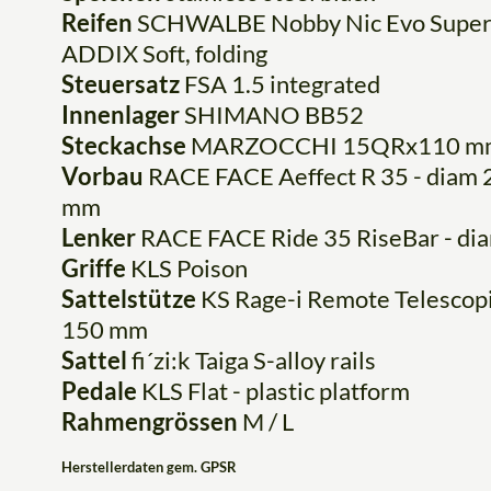
Reifen
SCHWALBE Nobby Nic Evo Super Tr
ADDIX Soft, folding
Steuersatz
FSA 1.5 integrated
Innenlager
SHIMANO BB52
Steckachse
MARZOCCHI 15QRx110 mm f
Vorbau
RACE FACE Aeffect R 35 - diam 2
mm
Lenker
RACE FACE Ride 35 RiseBar - dia
Griffe
KLS Poison
Sattelstütze
KS Rage-i Remote Telescopi
150 mm
Sattel
fi´zi:k Taiga S-alloy rails
Pedale
KLS Flat - plastic platform
Rahmengrössen
M / L
Herstellerdaten gem. GPSR