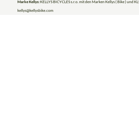
Marke Kellys:
KELLYS BICYCLES s.r.o. mit den Marken Kellys ( Bike ) und KLS
kellys@kellysbike.com