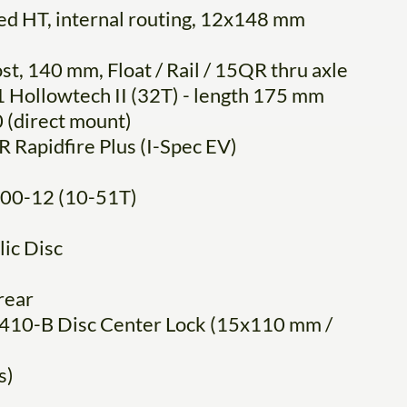
ed HT, internal routing, 12x148 mm
140 mm, Float / Rail / 15QR thru axle
llowtech II (32T) - length 175 mm
direct mount)
apidfire Plus (I-Spec EV)
0-12 (10-51T)
c Disc
rear
0-B Disc Center Lock (15x110 mm /
s)